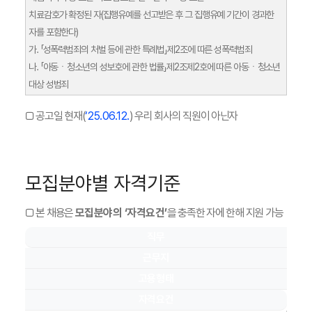
치료감호가 확정된 자(집행유예를 선고받은 후 그 집행유예 기간이 경과한
자를 포함한다)
가. 「성폭력범죄의 처벌 등에 관한 특례법」제2조에 따른 성폭력범죄
나. 「아동ㆍ청소년의 성보호에 관한 법률」제2조제2호에 따른 아동ㆍ청소년
대상 성범죄
□ 공고일 현재(
‘25.06.12.
) 우리 회사의 직원이 아닌자
모집분야별 자격기준
□ 본 채용은
모집분야의 ‘자격요건’
을 충족한 자에 한해 지원 가능
직무
근무지
고용형태
자격요건