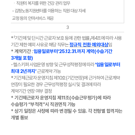
ㆍ직원의 복지를 위한 건강 관리 업무
- 감정노동지원센터를 이용하는 직원 대상 자세
교정 등의 안마서비스 제공
3
* 「기간제 및 단시간 근로자 보호 등에 관한 법률」제4조에 따라 사용
기간 제한 예외 사유로 해당 직무는
정규직 전환 예외대상
임
* 계약기간
:
임용일로부터‘25.12.31.까지 계약(수습기간
3개월 포함)
- 헬스키퍼 사업운영 방향 및 근무성적평정에 따라
‘임용일로부터
최대 2년까지’
근로계약 가능
* 기간제근로자 운영지침 제10호(기간연장)에 근거하여 근로계약
연장이 필요한 경우 근무성적평정 실시 및 결과에 따라
계약기간 연장 여부 결정
* 기간제근로자 운영지침 제11조(수습근무평가)에 따라
수습평가 “부적격”시 직권면직 가능
* 상기 일정은 사정에 따라 변경될 수 있음. 각 전형별 합격자는
개별 통보