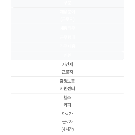
구분
채용분야
(근무지)
채용직무
근무형태
직무 내용
인원
기간제
근로자
감정노동
지원센터
헬스
키퍼
단시간
근로자
(4시간)