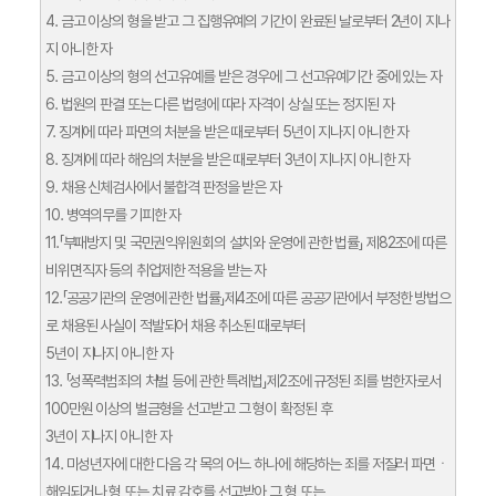
4. 금고 이상의 형을 받고 그 집행유예의 기간이 완료된 날로부터 2년이 지나
지 아니한 자
5. 금고 이상의 형의 선고유예를 받은 경우에 그 선고유예기간 중에 있는 자
6. 법원의 판결 또는 다른 법령에 따라 자격이 상실 또는 정지된 자
7. 징계에 따라 파면의 처분을 받은 때로부터 5년이 지나지 아니한 자
8. 징계에 따라 해임의 처분을 받은 때로부터 3년이 지나지 아니한 자
9. 채용 신체검사에서 불합격 판정을 받은 자
10. 병역의무를 기피한 자
11.「부패방지 및 국민권익위원회의 설치와 운영에 관한 법률」 제82조에 따른
비위면직자 등의 취업제한 적용을 받는 자
12.「공공기관의 운영에 관한 법률」제4조에 따른 공공기관에서 부정한 방법으
로 채용된 사실이 적발되어 채용 취소된 때로부터
5년이 지나지 아니한 자
13. 「성폭력범죄의 처벌 등에 관한 특례법」제2조에 규정된 죄를 범한자로서
100만원 이상의 벌금형을 선고받고 그 형이 확정된 후
3년이 지나지 아니한 자
14. 미성년자에 대한 다음 각 목의 어느 하나에 해당하는 죄를 저질러 파면ㆍ
해임되거나 형 또는 치료 감호를 선고받아 그 형 또는