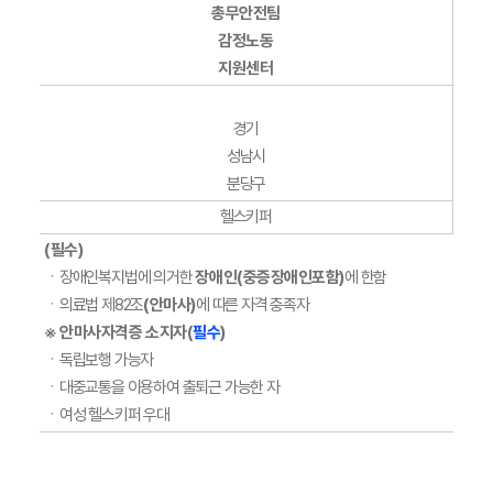
총무안전팀
감정노동
지원센터
경기
성남시
분당구
헬스키퍼
(필수)
ㆍ장애인복지법에 의거한
장애인
(중증장애인포함)
에 한함
ㆍ의료법 제82조
(안마사)
에 따른 자격 충족자
※ 안마사자격증 소지자(
필수
)
ㆍ독립보행 가능자
ㆍ대중교통을 이용하여 출퇴근 가능한 자
ㆍ여성 헬스키퍼 우대