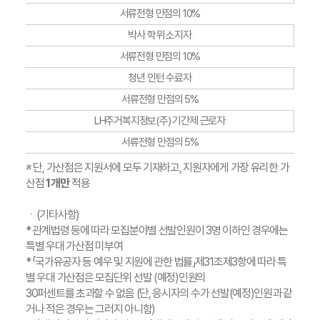
서류전형 만점의 10%
박사 학위 소지자
서류전형 만점의 10%
청년 인턴 수료자
서류전형 만점의 5%
LH주거복지정보(주) 기간제 근로자
서류전형 만점의 5%
※ 단, 가산점은 지원서에 모두 기재하고, 지원자에게 가장 유리한 가
산점
1개만
적용
ㆍ(기타사항)
* 관계법령 등에 따라 모집분야별 선발인원이 3명 이하인 경우에는
특별 우대 가산점 미부여
* 「국가유공자 등 예우 및 지원에 관한 법률」제31조제3항에 따라 특
별 우대 가산점은 모집단위 선발 (예정)인원의
30퍼센트를 초과할 수 없음 (단, 응시자의 수가 선발(예정)인원과 같
거나 적은 경우는 그러지 아니함)