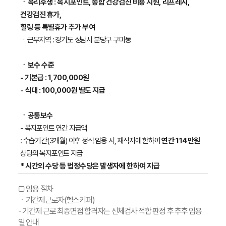
ㆍ복리후생 : 복지포인트, 종합 건강검진 비용 지원, 리프레시,
건강검진 휴가,
힐링 등 특별휴가 추가 부여
ㆍ근무지역 : 경기도 성남시 분당구 구미동
ㆍ보수 수준
- 기본급 : 1,700,000원
- 식대 : 100,000원 별도 지급
ㆍ공통보수
- 복지포인트 연간 지급액
: 수습기간(3개월) 이후 정식 임용 시, 재직자에 한하여
연간 114만원
상당의 복지포인트 지급
* 시간외 수당 등 법정수당은 발생자에 한하여 지급
□ 임용 절차
ㆍ기간제근로자(헬스키퍼)
- 기간제 근로 최종면접 합격자는 신체검사 적합 판정 후 추후 임용
일 안내